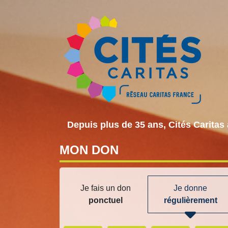
Depuis plus de 35 ans, Cités Caritas 
MON
DON
Je fais un don
Je donne
ponctuel
régulièrement