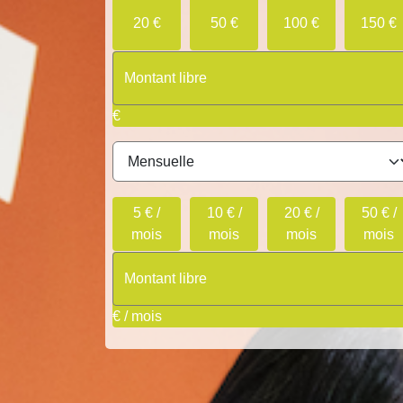
20 €
50 €
100 €
150 €
€
5 € /
10 € /
20 € /
50 € /
mois
mois
mois
mois
€ / mois